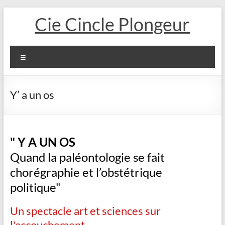
Aller
Cie Cincle Plongeur
au
contenu
Menu
Y’ a un os
" Y A UN OS
Quand la paléontologie se fait
chorégraphie et l’obstétrique
politique"
Un spectacle art et sciences sur
l'accouchement