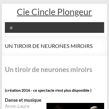
Aller
Cie Cincle Plongeur
au
contenu
Menu
UN TIROIR DE NEURONES MIROIRS
Un tiroir de neurones miroirs
(création 2016 - ce spectacle n'est plus disponible )
Danse et musique
Anne-Laure