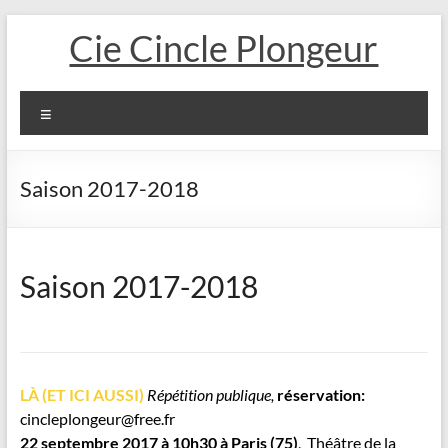
Aller
Cie Cincle Plongeur
au
contenu
Menu
Saison 2017-2018
Saison 2017-2018
LÀ (ET ICI AUSSI)
Répétition publique,
réservation:
cincleplongeur@free.fr
22 septembre 2017 à 10h30 à Paris
(75)
,
Théâtre de la