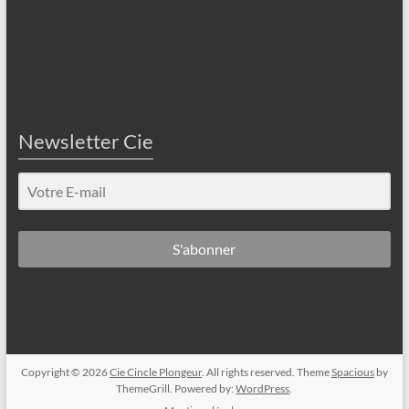
Newsletter Cie
S'abonner
Copyright © 2026
Cie Cincle Plongeur
. All rights reserved. Theme
Spacious
by
ThemeGrill. Powered by:
WordPress
.