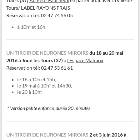
Tours (37)
Au Petit Faucheux
en partenariat avec la ville de
Tours/ LABEL RAYONS FRAIS
Réservation tél: 02 47 74 56 05
à 10h* et 16h.
UN TIROIR DE NEURONES MIROIRS
d
u 18 au 20 mai
2016 à Joué les Tours (37)
à
l’Espace Malraux
Réservation tél: 02 47 53 61 61
le 18 à 10h et 15h,
le 19 mai à 10h* et 14h30,
le 20 à 10h*.
* Version petite enfance, durée 30 minutes
UN TIROIR DE NEURONES MIROIRS
2 et 3 juin 2016 à