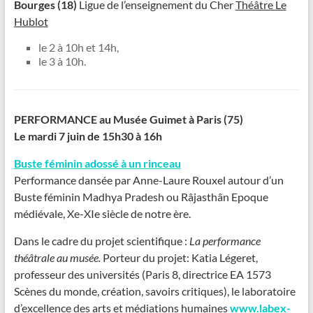
Bourges (18)
Ligue de l’enseignement du Cher
Théâtre Le
Hublot
le 2 à 10h et 14h,
le 3 à 10h.
PERFORMANCE au Musée Guimet à Paris (75)
Le mardi 7 juin de 15h30 à 16h
Buste féminin adossé à un rinceau
Performance dansée par Anne-Laure Rouxel autour d’un
Buste féminin Madhya Pradesh ou Râjasthân Epoque
médiévale, Xe-XIe siècle de notre ère.
Dans le cadre du projet scientifique :
La performance
théâtrale au musée.
Porteur du projet: Katia Légeret,
professeur des universités (Paris 8, directrice EA 1573
Scènes du monde, création, savoirs critiques), le laboratoire
d’excellence des arts et médiations humaines
www.labex-